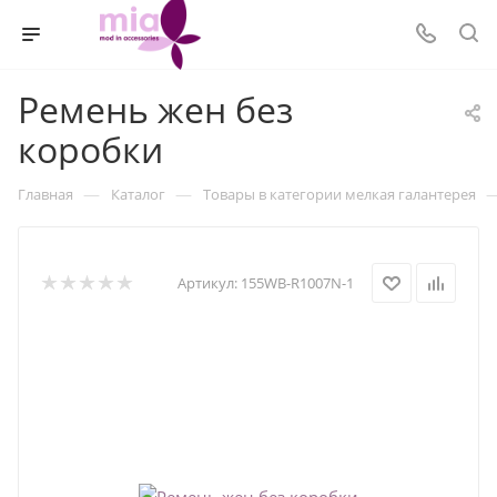
Ремень жен без
коробки
—
—
Главная
Каталог
Товары в категории мелкая галантерея
Артикул:
155WB-R1007N-1