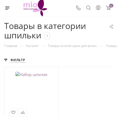
0
Товары в категории
шпильки
1
—
—
—
Главная
Каталог
Товары в категории для волос
Товары
ФИЛЬТР