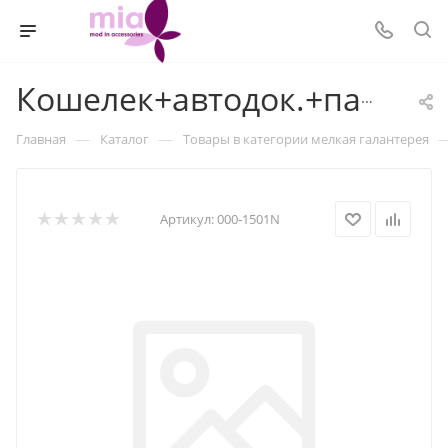
Кошелек+автодок.+пасп.
—
—
Главная
Каталог
Товары в категории мелкая галантерея
Артикул:
000-1501N