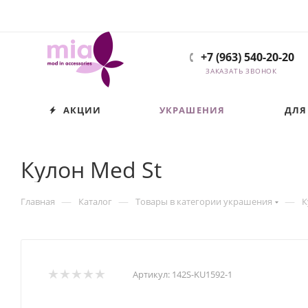
+7 (963) 540-20-20
ЗАКАЗАТЬ ЗВОНОК
АКЦИИ
УКРАШЕНИЯ
ДЛЯ
Кулон Med St
—
—
—
Главная
Каталог
Товары в категории украшения
К
Артикул:
142S-KU1592-1