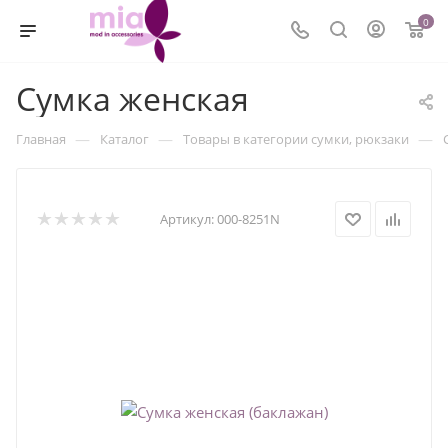
0
Сумка женская
—
—
—
Главная
Каталог
Товары в категории сумки, рюкзаки
Артикул:
000-8251N