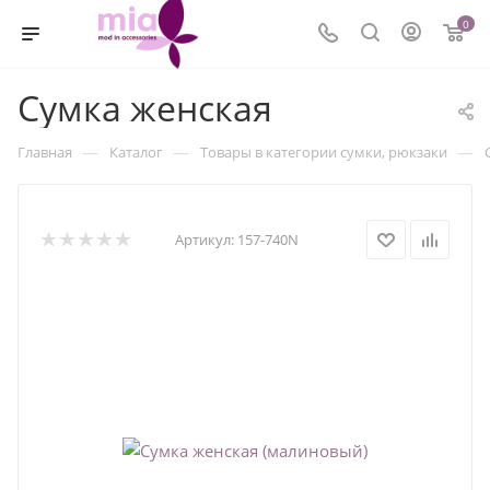
0
Сумка женская
—
—
—
Главная
Каталог
Товары в категории сумки, рюкзаки
Артикул:
157-740N