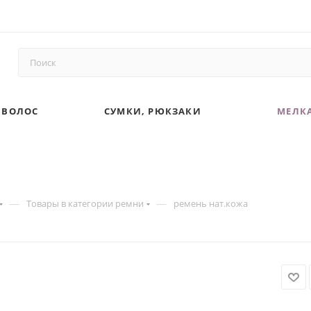
 ВОЛОС
СУМКИ, РЮКЗАКИ
МЕЛКА
—
—
Товары в категории ремни
ремень нат.кожа