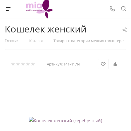
Кошелек женский
—
—
Главная
Каталог
Товары в категории мелкая галантерея
Артикул:
141-417N