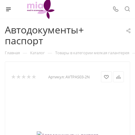
Автодокументы+
паспорт
—
—
Главная
Каталог
Товары в категории мелкая галантерея
Артикул:
AVTPAS03-2N