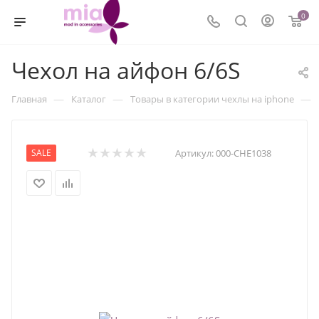
0
Чехол на айфон 6/6S
—
—
—
Главная
Каталог
Товары в категории чехлы на iphone
SALE
Артикул:
000-CHE1038